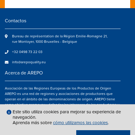
Contactos
Bureau de représentation de la Région Emilie-Romagne 21,
rue Montoyer, 1000 Bruxelles - Belgique
+32 0498 73 22 03
info@arepoquality.eu
Acerca de AREPO
Asociación de las Regiones Europeas de los Productos de Origen
AREPO es una red de regiones y asociaciones de productores que
operan en el ámbito de las denominaciones de origen. AREPO tiene
como objetivo promover y defender los intereses de los productores y
de los consumidores de las Regiones europeas que se dedican a la
Este sitio utiliza cookies para mejorar su experiencia de
valorización de los productos agroalimentarios de calidad.
navegación.
Aprenda más sobre
cómo utilizamos las cookies
.
Síguenos en