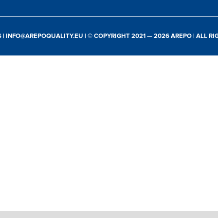
S
|
INFO@AREPOQUALITY.EU
| © COPYRIGHT 2021 — 2026 AREPO | ALL R