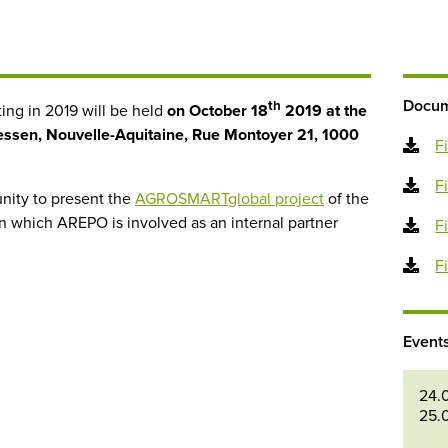
Docum
th
ng in 2019 will be held
on October 18
2019 at the
sen, Nouvelle-Aquitaine, Rue Montoyer 21, 1000
F
F
unity to present the
AGROSMARTglobal project
of the
in which AREPO is involved as an internal partner
F
F
Event
24.
25.