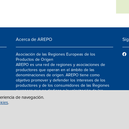
Acerca de AREPO
Sí
Asociación de las Regiones Europeas de los
Productos de Origen
AREPO es una red de regiones y asociaciones de
productores que operan en el ámbito de las
denominaciones de origen. AREPO tiene como
objetivo promover y defender los intereses de los
productores y de los consumidores de las Regiones
europeas que se dedican a la valorización de los
productos agroalimentarios de calidad.
periencia de navegación.
okies
.
S
|
INFO@AREPOQUALITY.EU
| © COPYRIGHT 2021 — 2026 AREPO | ALL R