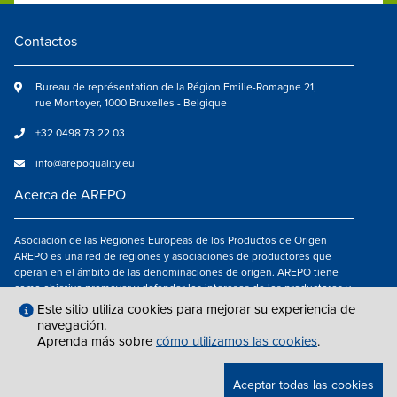
Contactos
Bureau de représentation de la Région Emilie-Romagne 21,
rue Montoyer, 1000 Bruxelles - Belgique
+32 0498 73 22 03
info@arepoquality.eu
Acerca de AREPO
Asociación de las Regiones Europeas de los Productos de Origen
AREPO es una red de regiones y asociaciones de productores que
operan en el ámbito de las denominaciones de origen. AREPO tiene
como objetivo promover y defender los intereses de los productores y
de los consumidores de las Regiones europeas que se dedican a la
Este sitio utiliza cookies para mejorar su experiencia de
valorización de los productos agroalimentarios de calidad.
navegación.
Aprenda más sobre
cómo utilizamos las cookies
.
Síguenos en
Aceptar todas las cookies