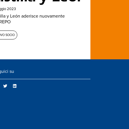
ggio 2023
illa y León aderisce nuovamente
AREPO
VO SOCIO
uici su