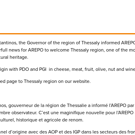
tantinos, the Governor of the region of Thessaly informed AREPO 
rfull news for AREPO to welcome Thessaly region, one of the mos
tural heritage.
rigin with PDO and PGI in cheese, meat, fruit, olive, nut and wine
ated page to Thessaly region on our website.
os, gouverneur de la région de Thessalie a informé l’AREPO par co
re observateur. C’est une maginifique nouvelle pour l’AREPO qu
lturel, historique et agricole de renom.
nnel d’origine avec des AOP et des IGP dans les secteurs des from