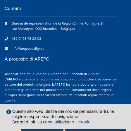
Contatti
Bureau de représentation de la Région Emilie-Romagne 21,
rue Montoyer, 1000 Bruxelles - Belgique
+32 0498 73 22 03
info@arepoquality.eu
A proposito di AREPO
Associazione delle Regioni Europee per i Prodotti di Origine
L’AREPO è una rete di regioni e associazioni di produttori che opera nel
settore dei prodotti d’origine. L’AREPO ha l’obiettivo di promuovere e
difendere gli interessi dei produttori e dei consumatori delle regioni
europee impegnate nella valorizzazione dei prodotti agroalimentari di
qualità.
Seguici su
Questo sito web utilizza dei cookie per assicurarti una
migliore esperienza di navigazione.
Scopri di più su
come utilizziamo i cookie
.