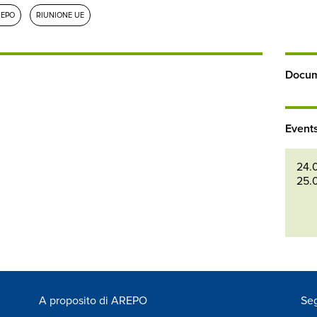
REPO
RIUNIONE UE
Docume
Event
24.
25.
A proposito di AREPO
Seg