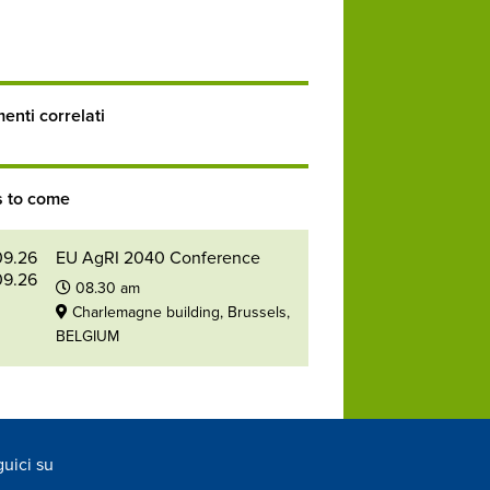
nti correlati
s to come
09.26
EU AgRI 2040 Conference
09.26
08.30 am
Charlemagne building, Brussels,
BELGIUM
uici su