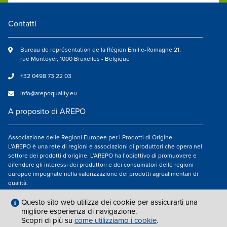
Contatti
Bureau de représentation de la Région Emilie-Romagne 21,
rue Montoyer, 1000 Bruxelles - Belgique
+32 0498 73 22 03
info@arepoquality.eu
A proposito di AREPO
Associazione delle Regioni Europee per i Prodotti di Origine
L’AREPO è una rete di regioni e associazioni di produttori che opera nel
settore dei prodotti d’origine. L’AREPO ha l’obiettivo di promuovere e
difendere gli interessi dei produttori e dei consumatori delle regioni
europee impegnate nella valorizzazione dei prodotti agroalimentari di
qualità.
Seguici su
Questo sito web utilizza dei cookie per assicurarti una
migliore esperienza di navigazione.
Scopri di più su
come utilizziamo i cookie
.