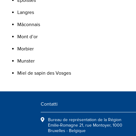
Epoisses
Langres
Mâconnais
Mont d’or
Morbier
Munster
Miel de sapin des Vosges
Contatti
Bureau de représentation de la Région
Emilie-Romagne 21, rue Montoyer, 1000
Bruxelles - Belgique