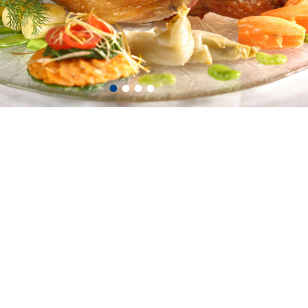
•
•
•
•