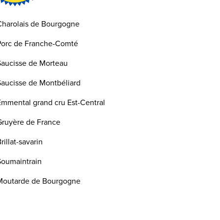
Charolais de Bourgogne
Porc de Franche-Comté
Saucisse de Morteau
Saucisse de Montbéliard
Emmental grand cru Est-Central
Gruyère de France
rillat-savarin
Soumaintrain
Moutarde de Bourgogne