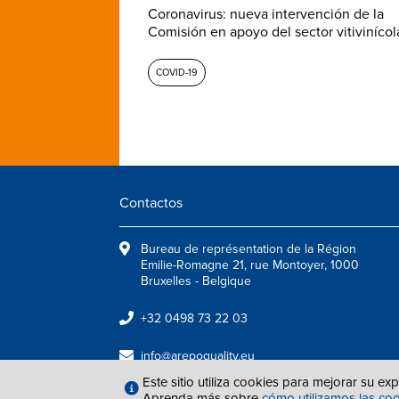
Coronavirus: nueva intervención de la
Comisión en apoyo del sector vitivinícol
COVID-19
Contactos
Bureau de représentation de la Région
Emilie-Romagne 21, rue Montoyer, 1000
Bruxelles - Belgique
+32 0498 73 22 03
info@arepoquality.eu
Este sitio utiliza cookies para mejorar su ex
Aprenda más sobre
cómo utilizamos las co