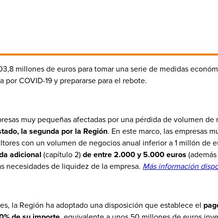
03,8 millones de euros para tomar una serie de medidas económi
da por COVID-19 y prepararse para el rebote.
mpresas muy pequeñas afectadas por una pérdida de volumen de n
stado, la segunda por la Región
. En este marco, las empresas 
ltores con un volumen de negocios anual inferior a 1 millón de 
da adicional
(capítulo 2)
de entre 2.000 y 5.000 euros
(además d
as necesidades de liquidez de la empresa.
Más información dispo
ores, la Región ha adoptado una disposición que establece el
pago
90% de su importe,
equivalente a unos 50 millones de euros iny