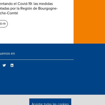
entando el Covid-19: las medidas
tadas por la Región de Bourgogne-
nche-Comté
D-19
guenos en
Aceptar todas las cookies