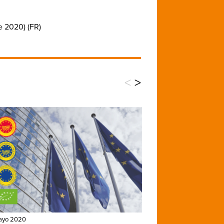
e 2020) (FR)
<
>
ayo 2020