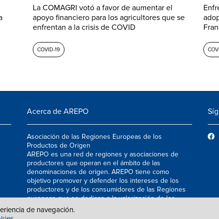
La COMAGRI votó a favor de aumentar el
Enfr
a
apoyo financiero para los agricultores que se
adop
enfrentan a la crisis de COVID
Fra
COVID-19
COVI
Acerca de AREPO
Sí
Asociación de las Regiones Europeas de los
Productos de Origen
AREPO es una red de regiones y asociaciones de
productores que operan en el ámbito de las
denominaciones de origen. AREPO tiene como
objetivo promover y defender los intereses de los
productores y de los consumidores de las Regiones
europeas que se dedican a la valorización de los
productos agroalimentarios de calidad.
periencia de navegación.
okies
.