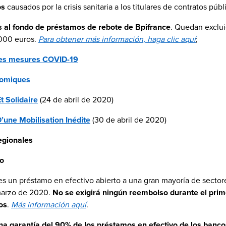
os
causados por la crisis sanitaria a los titulares de contratos públ
s al fondo de préstamos de rebote de Bpifrance
. Quedan exclui
.000 euros.
Para obtener más información, haga clic aquí
;
les mesures COVID-19
nomiques
t Solidaire
(24 de abril de 2020)
’une Mobilisation Inédite
(30 de abril de 2020)
egionales
do
s un préstamo en efectivo abierto a una gran mayoría de sectores
 marzo de 2020.
No se exigirá ningún reembolso durante el pri
os
.
Más información aquí
.
a garantía del 90% de los préstamos en efectivo de los banco