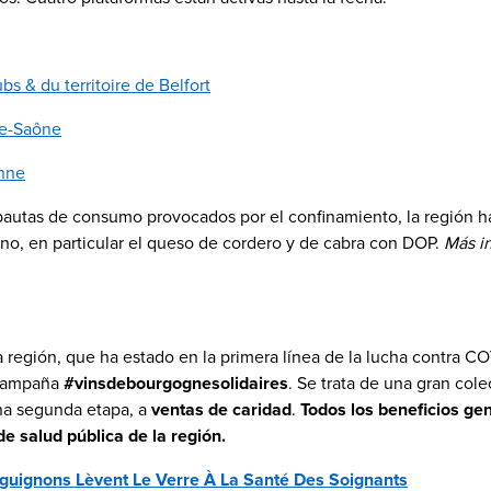
s & du territoire de Belfort
te-Saône
onne
pautas de consumo provocados por el confinamiento, la región ha
no, en particular el queso de cordero y de cabra con DOP.
Más in
la región, que ha estado en la primera línea de la lucha contra 
a campaña
#vinsdebourgognesolidaires
. Se trata de una gran col
na segunda etapa, a
ventas de caridad
.
Todos los beneficios gen
e salud pública de la región.
guignons Lèvent Le Verre À La Santé Des Soignants