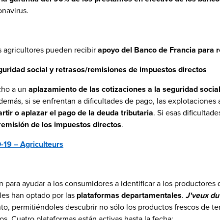
onavirus.
s agricultores pueden recibir
apoyo del Banco de Francia para 
guridad social y retrasos/remisiones de impuestos directos
echo a un
aplazamiento de las cotizaciones a la seguridad social
ás, si se enfrentan a dificultades de pago, las explotaciones a
rtir o aplazar el pago de la deuda tributaria
. Si esas dificulta
remisión de los impuestos directos
.
19 – Agriculteurs
ién para ayudar a los consumidores a identificar a los productore
les han optado por las
plataformas departamentales
.
J'veux du 
o, permitiéndoles descubrir no sólo los productos frescos de te
s. Cuatro plataformas están activas hasta la fecha: