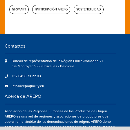
GI-SMART
PARTICIPACIÓN AREPO
SOSTENIBILIDAD
Contactos
Bureau de représentation de la Région Emilie-Romagne 21,
rue Montoyer, 1000 Bruxelles - Belgique
+32 0498 73 22 03
info@arepoquality.eu
Acerca de AREPO
Asociación de las Regiones Europeas de los Productos de Origen
AREPO es una red de regiones y asociaciones de productores que
operan en el ámbito de las denominaciones de origen. AREPO tiene
como objetivo promover y defender los intereses de los productores y