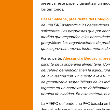
preservar este papel y garantizar un mod
los territorios.
César Saldaña, presidente del Colegio
de una PAC adaptada a las necesidades de
suficientes. Las propuestas que por aho
medida que respondan a las necesidades
geográficas. Las organizaciones de produ
que se prevean nuevos instrumentos de v
Por su parte,
Alessandro Beduschi, pre
garante de la soberanía alimentaria. Co
del relevo generacional en la agricultura
de la investigación. En cuanto a la AR
de garantizar la sostenibilidad de las i
lograrse en un contexto de debilitamien
pérdida de claridad. En esta materia, el
La AREPO defiende una PAC basada en los
demostrado ser eficaces, y reafirma la 