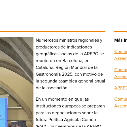
Numerosos ministros regionales y
Más I
productores de indicaciones
Comun
geográficas socios de la AREPO se
Assem
reunieron en Barcelona, en
Cataluña, Región Mundial de la
Commu
Gastronomía 2025, con motivo de
Assem
la segunda asamblea general anual
de la asociación.
AREPO
En un momento en que las
Comun
instituciones europeas se preparan
Assem
para las negociaciones sobre la
futura Política Agrícola Común
(PAC), los miembros de la AREPO