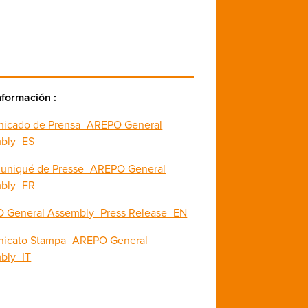
nformación :
icado de Prensa_AREPO General
bly_ES
niqué de Presse_AREPO General
bly_FR
 General Assembly_Press Release_EN
icato Stampa_AREPO General
bly_IT