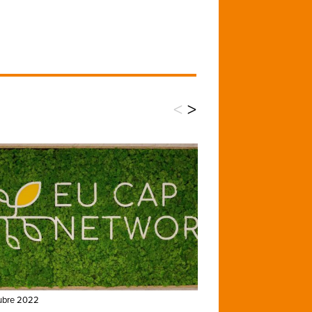
<
>
tubre 2022