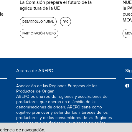
La Comisión prepara el futuro de la
NUE
agricultura de la UE
la P
de
pued
MOVI
DESARROLLO RURAL
PAC
PARTICIPACIÓN AREPO
MOV
Acerca de AREPO
Sí
Asociación de las Regiones Europeas de los
Productos de Origen
AREPO es una red de regiones y asociaciones de
productores que operan en el ámbito de las
denominaciones de origen. AREPO tiene como
objetivo promover y defender los intereses de los
productores y de los consumidores de las Regiones
europeas que se dedican a la valorización de los
productos agroalimentarios de calidad.
periencia de navegación.