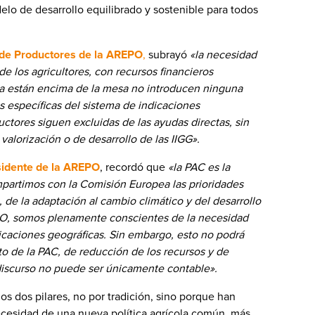
elo de desarrollo equilibrado y sostenible para todos
 de Productores de la AREPO
,
subrayó
«la necesidad
 los agricultores, con recursos financieros
ra están encima de la mesa no introducen ninguna
 específicas del sistema de indicaciones
ctores siguen excluidas de las ayudas directas, sin
alorización o de desarrollo de las IIGG».
sidente de la AREPO
, recordó que
«la PAC es la
mpartimos con la Comisión Europea las prioridades
, de la adaptación al cambio climático y del desarrollo
EPO, somos plenamente conscientes de la necesidad
ndicaciones geográficas. Sin embargo, esto no podrá
to de la PAC, de reducción de los recursos y de
 discurso no puede ser únicamente contable».
 dos pilares, no por tradición, sino porque han
necesidad de una nueva política agrícola común, más