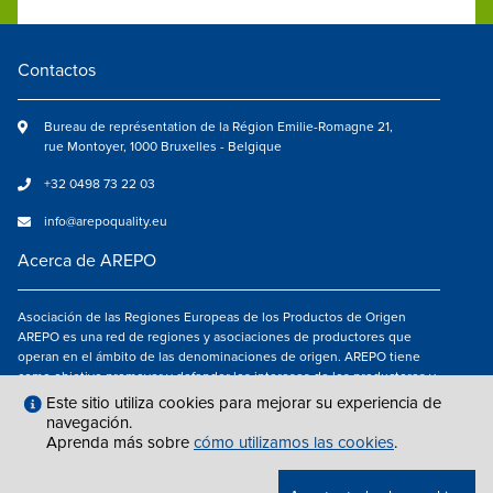
Contactos
Bureau de représentation de la Région Emilie-Romagne 21,
rue Montoyer, 1000 Bruxelles - Belgique
+32 0498 73 22 03
info@arepoquality.eu
Acerca de AREPO
Asociación de las Regiones Europeas de los Productos de Origen
AREPO es una red de regiones y asociaciones de productores que
operan en el ámbito de las denominaciones de origen. AREPO tiene
como objetivo promover y defender los intereses de los productores y
de los consumidores de las Regiones europeas que se dedican a la
Este sitio utiliza cookies para mejorar su experiencia de
valorización de los productos agroalimentarios de calidad.
navegación.
Aprenda más sobre
cómo utilizamos las cookies
.
Síguenos en