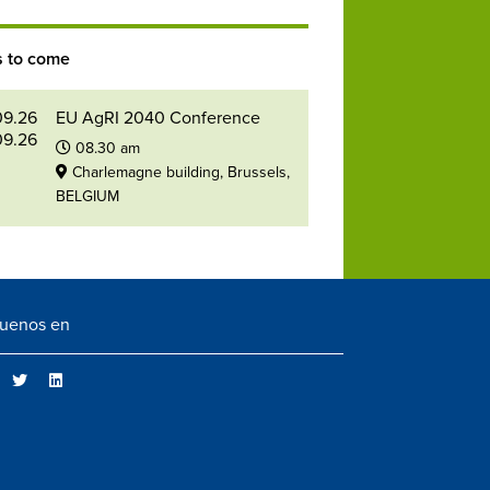
s to come
09.26
EU AgRI 2040 Conference
09.26
08.30 am
Charlemagne building, Brussels,
BELGIUM
guenos en