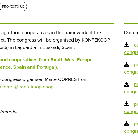
PROYECTO UE
 agri-food cooperatives in the framework of the
Docum
ct. The congress will be organised by KONFEKOOP
a
di) in Laguardia in Euskadi, Spain.
congr
-food cooperatives from South-West Europe
p
rance, Spain and Portugal).
congr
he congress organiser, Maite CORRES from
p
corres@konfekoop.coop
.
congre
p
chments.
congr
p
congr