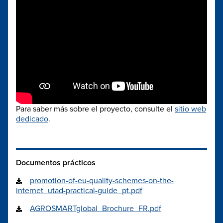
Para saber más sobre el proyecto, consulte el
sitio web
dedicado
.
Documentos prácticos
promotion-of-eu-quality-schemes-on-the-
internet_utad-practical-guide_pt.pdf
AGROSMARTglobal_Brochure_FR.pdf