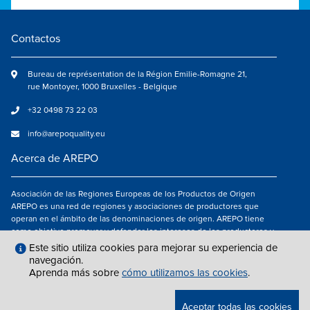
Contactos
Bureau de représentation de la Région Emilie-Romagne 21,
rue Montoyer, 1000 Bruxelles - Belgique
+32 0498 73 22 03
info@arepoquality.eu
Acerca de AREPO
Asociación de las Regiones Europeas de los Productos de Origen
AREPO es una red de regiones y asociaciones de productores que
operan en el ámbito de las denominaciones de origen. AREPO tiene
como objetivo promover y defender los intereses de los productores y
de los consumidores de las Regiones europeas que se dedican a la
Este sitio utiliza cookies para mejorar su experiencia de
valorización de los productos agroalimentarios de calidad.
navegación.
Aprenda más sobre
cómo utilizamos las cookies
.
Síguenos en
Aceptar todas las cookies