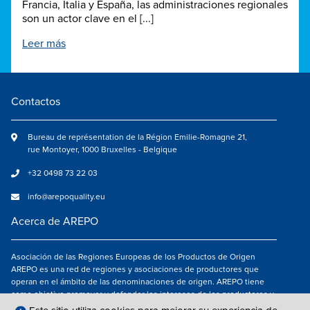
Francia, Italia y España, las administraciones regionales
son un actor clave en el [...]
Leer más
Contactos
Bureau de représentation de la Région Emilie-Romagne 21,
rue Montoyer, 1000 Bruxelles - Belgique
+32 0498 73 22 03
info@arepoquality.eu
Acerca de AREPO
Asociación de las Regiones Europeas de los Productos de Origen
AREPO es una red de regiones y asociaciones de productores que
operan en el ámbito de las denominaciones de origen. AREPO tiene
como objetivo promover y defender los intereses de los productores y
de los consumidores de las Regiones europeas que se dedican a la