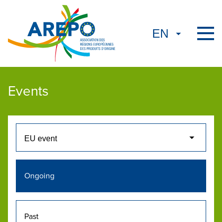
Events
Ongoing
Past