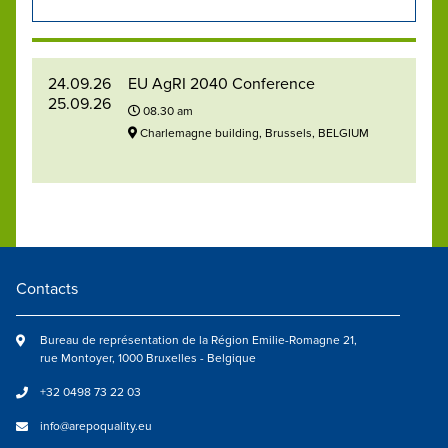
24.09.26
EU AgRI 2040 Conference
25.09.26
08.30 am
Charlemagne building, Brussels, BELGIUM
Contacts
Bureau de représentation de la Région Emilie-Romagne 21,
rue Montoyer, 1000 Bruxelles - Belgique
+32 0498 73 22 03
info@arepoquality.eu