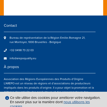
Contact
Bureau de représentation de la Région Emilie-Romagne 21,
rue Montoyer, 1000 Bruxelles - Belgique
+32 0498 73 22 03
info@arepoquality.eu
À propos
Association des Régions Européennes des Produits d’Origine
L’AREPO est un réseau de régions et d’associations de producteurs
impliqués dans les produits d’origine. Il a pour objet la promotion et la
défense des intérêts des producteurs et des consommateurs des
régions européennes engagés dans la valorisation des produits
Ce site utilise des cookies pour améliorer votre navigation.
agroalimentaires de qualité.
En savoir plus sur la manière dont
nous utilisons les
cookies
.