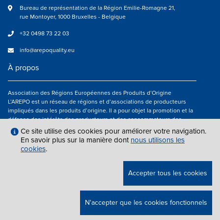
Bureau de représentation de la Région Emilie-Romagne 21,
rue Montoyer, 1000 Bruxelles - Belgique
+32 0498 73 22 03
info@arepoquality.eu
À propos
Association des Régions Européennes des Produits d’Origine
L’AREPO est un réseau de régions et d’associations de producteurs
impliqués dans les produits d’origine. Il a pour objet la promotion et la
défense des intérêts des producteurs et des consommateurs des
régions européennes engagés dans la valorisation des produits
Ce site utilise des cookies pour améliorer votre navigation.
agroalimentaires de qualité.
En savoir plus sur la manière dont
nous utilisons les
cookies
.
Nous suivre
Accepter tous les cookies
MENTIONS LÉGALES
|
INFO@AREPOQUALITY.EU
| © COPYRIGHT 2021 —
N'accepter que les cookies fonctionnels
2026 AREPO | TOUS DROITS RÉSERVÉS.