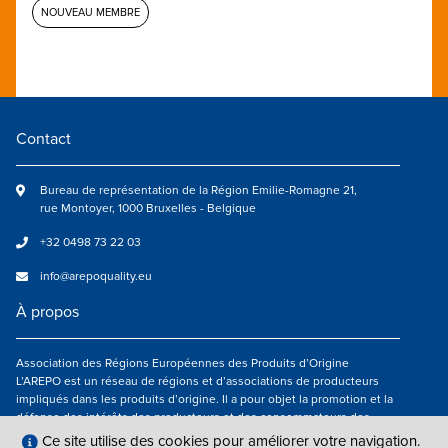
NOUVEAU MEMBRE
Contact
Bureau de représentation de la Région Emilie-Romagne 21,
rue Montoyer, 1000 Bruxelles - Belgique
+32 0498 73 22 03
info@arepoquality.eu
À propos
Association des Régions Européennes des Produits d’Origine
L’AREPO est un réseau de régions et d’associations de producteurs
impliqués dans les produits d’origine. Il a pour objet la promotion et la
défense des intérêts des producteurs et des consommateurs des
régions européennes engagés dans la valorisation des produits
Ce site utilise des cookies pour améliorer votre navigation.