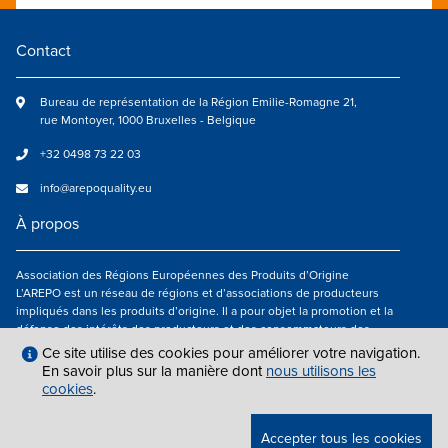
Contact
Bureau de représentation de la Région Emilie-Romagne 21,
rue Montoyer, 1000 Bruxelles - Belgique
+32 0498 73 22 03
info@arepoquality.eu
À propos
Association des Régions Européennes des Produits d’Origine
L’AREPO est un réseau de régions et d’associations de producteurs
impliqués dans les produits d’origine. Il a pour objet la promotion et la
défense des intérêts des producteurs et des consommateurs des
régions européennes engagés dans la valorisation des produits
Ce site utilise des cookies pour améliorer votre navigation.
agroalimentaires de qualité.
En savoir plus sur la manière dont
nous utilisons les
cookies
.
Nous suivre
Accepter tous les cookies