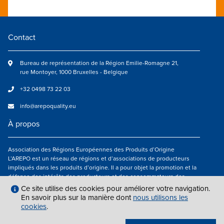
Contact
Bureau de représentation de la Région Emilie-Romagne 21,
rue Montoyer, 1000 Bruxelles - Belgique
+32 0498 73 22 03
info@arepoquality.eu
À propos
Association des Régions Européennes des Produits d’Origine
L’AREPO est un réseau de régions et d’associations de producteurs
impliqués dans les produits d’origine. Il a pour objet la promotion et la
défense des intérêts des producteurs et des consommateurs des
régions européennes engagés dans la valorisation des produits
Ce site utilise des cookies pour améliorer votre navigation.
agroalimentaires de qualité.
En savoir plus sur la manière dont
nous utilisons les
cookies
.
Nous suivre