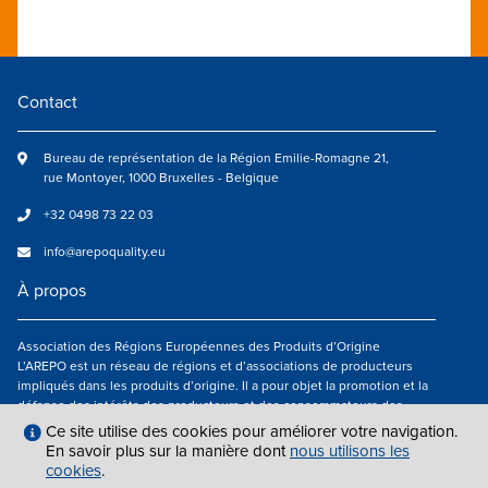
Contact
Bureau de représentation de la Région Emilie-Romagne 21,
rue Montoyer, 1000 Bruxelles - Belgique
+32 0498 73 22 03
info@arepoquality.eu
À propos
Association des Régions Européennes des Produits d’Origine
L’AREPO est un réseau de régions et d’associations de producteurs
impliqués dans les produits d’origine. Il a pour objet la promotion et la
défense des intérêts des producteurs et des consommateurs des
régions européennes engagés dans la valorisation des produits
Ce site utilise des cookies pour améliorer votre navigation.
agroalimentaires de qualité.
En savoir plus sur la manière dont
nous utilisons les
cookies
.
Nous suivre