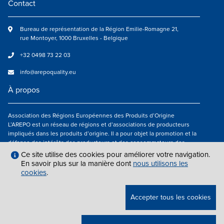
Contact
Bureau de représentation de la Région Emilie-Romagne 21,
rue Montoyer, 1000 Bruxelles - Belgique
+32 0498 73 22 03
info@arepoquality.eu
À propos
Association des Régions Européennes des Produits d’Origine
L’AREPO est un réseau de régions et d’associations de producteurs
impliqués dans les produits d’origine. Il a pour objet la promotion et la
défense des intérêts des producteurs et des consommateurs des
régions européennes engagés dans la valorisation des produits
Ce site utilise des cookies pour améliorer votre navigation.
agroalimentaires de qualité.
En savoir plus sur la manière dont
nous utilisons les
cookies
.
Nous suivre
Accepter tous les cookies
MENTIONS LÉGALES
|
INFO@AREPOQUALITY.EU
| © COPYRIGHT 2021 —