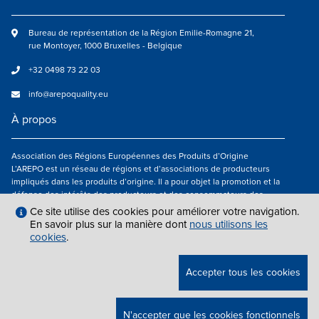
Bureau de représentation de la Région Emilie-Romagne 21,
rue Montoyer, 1000 Bruxelles - Belgique
+32 0498 73 22 03
info@arepoquality.eu
À propos
Association des Régions Européennes des Produits d’Origine
L’AREPO est un réseau de régions et d’associations de producteurs
impliqués dans les produits d’origine. Il a pour objet la promotion et la
défense des intérêts des producteurs et des consommateurs des
régions européennes engagés dans la valorisation des produits
Ce site utilise des cookies pour améliorer votre navigation.
agroalimentaires de qualité.
En savoir plus sur la manière dont
nous utilisons les
cookies
.
Nous suivre
Accepter tous les cookies
MENTIONS LÉGALES
|
INFO@AREPOQUALITY.EU
| © COPYRIGHT 2021 —
N'accepter que les cookies fonctionnels
2026 AREPO | TOUS DROITS RÉSERVÉS.