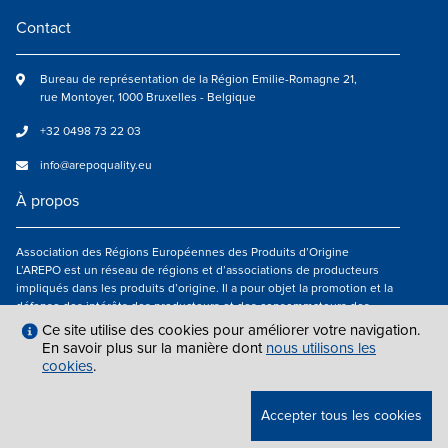
Contact
Bureau de représentation de la Région Emilie-Romagne 21,
rue Montoyer, 1000 Bruxelles - Belgique
+32 0498 73 22 03
info@arepoquality.eu
À propos
Association des Régions Européennes des Produits d’Origine
L’AREPO est un réseau de régions et d’associations de producteurs
impliqués dans les produits d’origine. Il a pour objet la promotion et la
défense des intérêts des producteurs et des consommateurs des
régions européennes engagés dans la valorisation des produits
Ce site utilise des cookies pour améliorer votre navigation.
agroalimentaires de qualité.
En savoir plus sur la manière dont
nous utilisons les
cookies
.
Nous suivre
Accepter tous les cookies