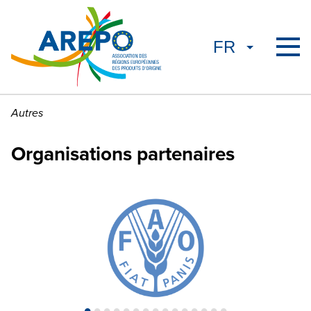
Autres
Organisations partenaires
•
•
•
•
•
•
•
•
•
•
•
•
•
•
•