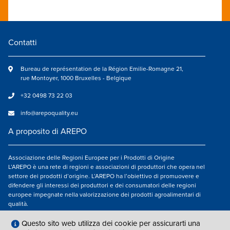
Contatti
Bureau de représentation de la Région Emilie-Romagne 21,
rue Montoyer, 1000 Bruxelles - Belgique
+32 0498 73 22 03
info@arepoquality.eu
A proposito di AREPO
Associazione delle Regioni Europee per i Prodotti di Origine
L’AREPO è una rete di regioni e associazioni di produttori che opera nel
settore dei prodotti d’origine. L’AREPO ha l’obiettivo di promuovere e
difendere gli interessi dei produttori e dei consumatori delle regioni
europee impegnate nella valorizzazione dei prodotti agroalimentari di
qualità.
Seguici su
Questo sito web utilizza dei cookie per assicurarti una