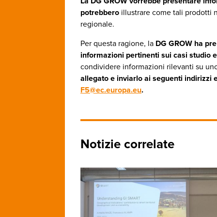
La DG GROW vorrebbe presentare inform
potrebbero
illustrare come tali prodott
regionale.
Per questa ragione, la
DG GROW ha prep
informazioni pertinenti sui casi studio e
condividere informazioni rilevanti su uno
allegato e inviarlo ai seguenti indirizzi
F5@ec.europa.eu
.
Notizie correlate