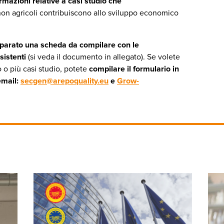
azioni relative a casi studio che
i non agricoli contribuiscono allo sviluppo economico
arato una scheda da compilare con le
sistenti
(si veda il documento in allegato). Se volete
 o più casi studio, potete
compilare il formulario in
 email:
secgen@arepoquality.eu
e
Grow-