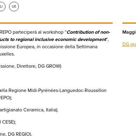
LI
UE
, AREPO parteciperà al workshop “
Contribution of non-
Maggio
ducts to regional inclusive economic development
“,
DG gro
ssione Europea, in occasione della Settimana
uxelles.
sione, Direttore, DG GROW)
della Regione Midi-Pyrénées-Languedoc-Roussillon
REPO);
rtigianato Ceramica, Italia);
 CESE);
ne, DG REGIO).