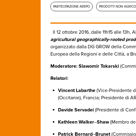
PARTECIPAZIONE AREPO
PRODOTTI NON AGRICO
Il 12 ottobre 2016, dalle 11h15 alle 13h
agricultural geographically-rooted pro
organizzato dalla DG GROW della Commi
Europea della Regioni e delle Città, a Br
Moderatore: Slawomir Tokarski
(Commis
Relatori
:
Vincent Labarthe
(Vice-Presidente 
(Occitanie), Francia; Presidente di A
Davide Servadei
(Presidente di Confa
Kathleen
Walker
–
Shaw
(Membro del
Patrick
Bernard
–
Brunet
(Commissio