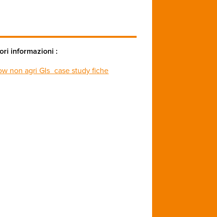
ri informazioni :
w non agri GIs_case study fiche