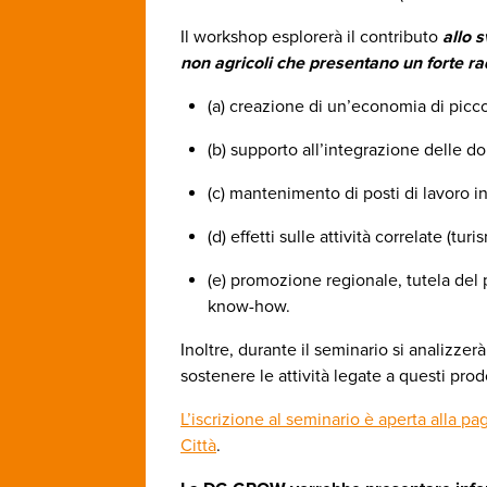
Il workshop esplorerà il contributo
allo 
non agricoli che presentano un forte r
(a) creazione di un’economia di picco
(b) supporto all’integrazione delle d
(c) mantenimento di posti di lavoro i
(d) effetti sulle attività correlate (tur
(e) promozione regionale, tutela del p
know-how.
Inoltre, durante il seminario si analizze
sostenere le attività legate a questi pr
L’iscrizione al seminario è aperta alla p
Città
.