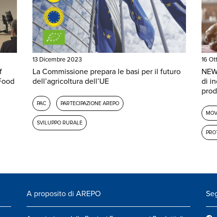
13 Dicembre 2023
16 Ot
f
La Commissione prepara le basi per il futuro
NEW
 Food
dell’agricoltura dell’UE
di i
prodo
PAC
PARTECIPAZIONE AREPO
MOV
SVILUPPO RURALE
PRO
A proposito di AREPO
Seg