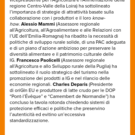
vicepresidente per l’Agricoltura e l’Alimentazione della
regione Centro-Valle della Loira) ha sottolineato
l’importanza di strategie di attrattività basate sulla
collaborazione con i produttori e il loro
know-
how
.
Alessio Mammi
(Assessore regionale
all’Agricoltura, all’Agroalimentare e alle Relazioni con
l’UE dell’Emilia-Romagna) ha ribadito la necessità di
politiche di sviluppo rurale solide, di una PAC adeguata
e di un piano d’azione ambizioso per preservare la
diversità alimentare e il patrimonio culturale delle
IG.
Francesco Paolicelli
(Assessore regionale
all’Agricoltura e allo Sviluppo rurale della Puglia) ha
sottolineato il ruolo strategico del turismo nella
promozione dei prodotti a IG e nel rilancio delle
economie regionali.
Charles Deparis
(Presidente
di oriGIn EU e produttore di latte crudo per le DOP
“Pont-l’Évêque” e “Camembert de Normandie”) ha
concluso la tavola rotonda chiedendo sistemi di
protezione efficaci e politiche che preservino
l’autenticità ed evitino un’eccessiva
standardizzazione.