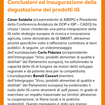
Conclusioni ed inaugurazione della
degustazione dei prodotti IG
César Saldaña
(vicepresidente di AREPO e Presidente
della Conferencia Andaluza de DOP e IGP – CADO) ha
chiuso i lavori chiedendo una piena integrazione delle
IG nelle strategie europee di ricerca e innovazione
agricola, come dimostrato da GI SMART, attraverso
priorità specifiche volte a rafforzarne contributo ai beni
pubblici. A seguire, un videomessaggio
dell’eurodeputato
Carlo Fidanza
(vicepresidente
dell’Intergruppo “Vino, prodotti alimentari di qualità e
distillati” del Parlamento europeo), ha sottolineato la
capacità delle IG di fungere da motori dello sviluppo
regionale e da potente leva per la competitività.
L’eurodeputato
Benoit Cassart
(membro
dell’Intergruppo “Vino, prodotti alimentari di qualità e
distillati” del Parlamento europeo) ha evidenziato il
ruolo delle IG come strumenti di
soft power
, in grado di
esercitare un impatto trasversale sui territori attraverso
la cooperazione, le filiere locali e le pratiche
sostenibili. Questo messaggio è stato poi ripreso