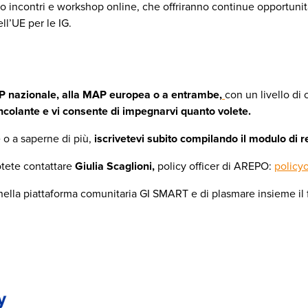
nno incontri e workshop online, che offriranno continue opportunit
ell’UE per le IG.
AP nazionale, alla MAP europea o a entrambe,
con un livello di 
incolante e vi consente di impegnarvi quanto volete.
e o a saperne di più,
iscrivetevi subito compilando il modulo di 
potete contattare
Giulia Scaglioni,
policy officer di AREPO:
policy
ella piattaforma comunitaria GI SMART e di plasmare insieme il fu