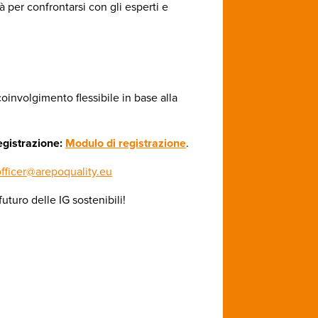
à per confrontarsi con gli esperti e
coinvolgimento flessibile in base alla
registrazione:
Modulo di registrazione
.
officer@arepoquality.eu
turo delle IG sostenibili!