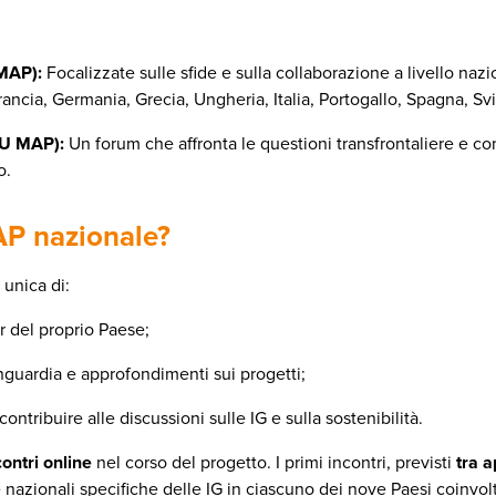
(MAP):
Focalizzate sulle sfide e sulla collaborazione a livello na
rancia, Germania, Grecia, Ungheria, Italia, Portogallo, Spagna, S
EU MAP):
Un forum che affronta le questioni transfrontaliere e cont
o.
AP nazionale?
unica di:
r del proprio Paese;
nguardia e approfondimenti sui progetti;
ntribuire alle discussioni sulle IG e sulla sostenibilità.
contri online
nel corso del progetto. I primi incontri, previsti
tra a
de nazionali specifiche delle IG in ciascuno dei nove Paesi coinvolt