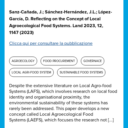
Sanz-Cañada, J.; Sánchez-Hernández, J.L.; López-
García, D. Reflecting on the Concept of Local
Agroecological Food Systems. Land 2023, 12,
1147 (2023)
Clicca qui per consultare la pubblicazione
AGROECOLOGY
FOOD PROCUREMENT
GOVERNACE
LOCAL AGRI-FOOD SYSTEM
SUSTAINABLE FOOD SYSTEMS
Despite the extensive literature on Local Agro-food
Systems (LAFS), which involves research on local food
identity and organisational proximity, the
environmental sustainability of these systems has
rarely been addressed. This paper develops a new
concept called Local Agroecological Food
Systems (LAEFS), which focuses the research not [...]