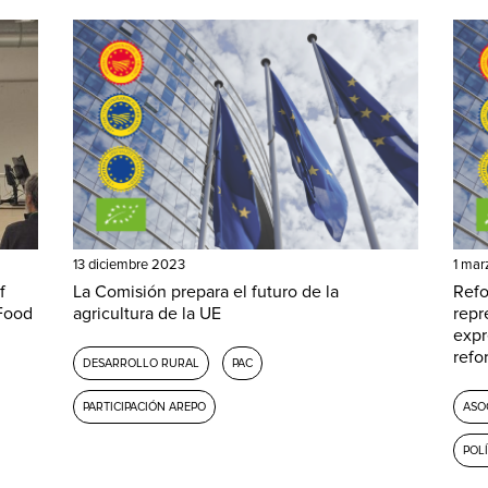
13 diciembre 2023
1 mar
f
La Comisión prepara el futuro de la
Refo
 Food
agricultura de la UE
repr
expr
refo
DESARROLLO RURAL
PAC
PARTICIPACIÓN AREPO
ASO
POL