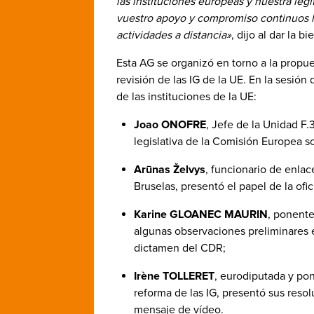
las instituciones europeas y nuestra legi
vuestro apoyo y compromiso continuos h
actividades a distancia»
, dijo al dar la 
Esta AG se organizó en torno a la propue
revisión de las IG de la UE. En la sesión 
de las instituciones de la UE:
Joao ONOFRE
, Jefe de la Unidad F.
legislativa de la Comisión Europea so
Arūnas Želvys
, funcionario de enlac
Bruselas, presentó el papel de la ofic
Karine GLOANEC MAURIN
, ponente
algunas observaciones preliminares e
dictamen del CDR;
Irène TOLLERET
, eurodiputada y pon
reforma de las IG, presentó sus reso
mensaje de vídeo.