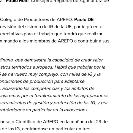
al;
Fabio Rolfi
, Consejero Regional de Agricultura de
el Colegio de Productores de AREPO.
Paolo DE
evisión del sistema de IG de la UE, participó en el
ectativas para el trabajo que tendrá que realizar
, animando a los miembros de AREPO a contribuir a sus
rdinaria, que demuestra la capacidad de crear valor
stros territorios europeos. Habrá que trabajar por la
G se ha vuelto muy complejo, con miles de IG y la
condiciones de producción para adaptarse
 aclarando las competencias y los ámbitos de
bajaremos por el fortalecimiento de las agrupaciones
herramientas de gestión y protección de las IG, y por
entrándonos en particular en la evocación»
.
Consejo Científico de AREPO en la mañana del 29 de
 de las IG, centrándose en particular en tres