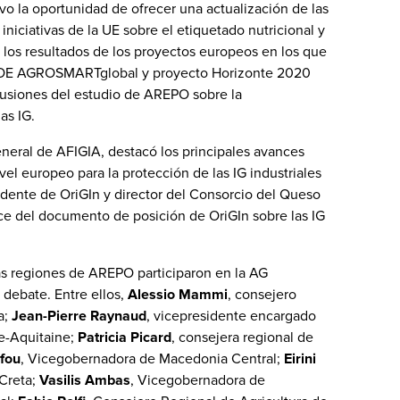
vo la oportunidad de ofrecer una actualización de las
iniciativas de la UE sobre el etiquetado nutricional y
 los resultados de los proyectos europeos en los que
DOE AGROSMARTglobal y proyecto Horizonte 2020
lusiones del estudio de AREPO sobre la
as IG.
general de AFIGIA, destacó los principales avances
ivel europeo para la protección de las IG industriales
sidente de OriGIn y director del Consorcio del Queso
e del documento de posición de OriGIn sobre las IG
las regiones de AREPO participaron en la AG
 debate. Entre ellos,
Alessio Mammi
, consejero
a;
Jean-Pierre Raynaud
, vicepresidente encargado
le-Aquitaine;
Patricia Picard
, consejera regional de
afou
, Vicegobernadora de Macedonia Central;
Eirini
 Creta;
Vasilis Ambas
, Vicegobernadora de