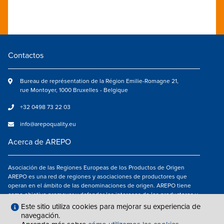
Contactos
Bureau de représentation de la Région Emilie-Romagne 21,
rue Montoyer, 1000 Bruxelles - Belgique
+32 0498 73 22 03
info@arepoquality.eu
Acerca de AREPO
Asociación de las Regiones Europeas de los Productos de Origen
AREPO es una red de regiones y asociaciones de productores que
operan en el ámbito de las denominaciones de origen. AREPO tiene
como objetivo promover y defender los intereses de los productores y
de los consumidores de las Regiones europeas que se dedican a la
Este sitio utiliza cookies para mejorar su experiencia de
valorización de los productos agroalimentarios de calidad.
navegación.