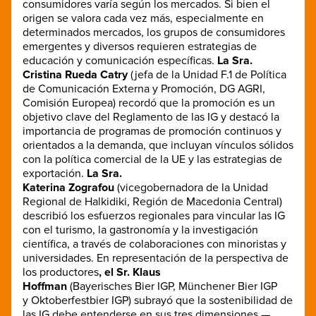
consumidores varía según los mercados. Si bien el
origen se valora cada vez más, especialmente en
determinados mercados, los grupos de consumidores
emergentes y diversos requieren estrategias de
educación y comunicación específicas.
La Sra.
Cristina Rueda Catry
(jefa de la Unidad F.1 de Política
de Comunicación Externa y Promoción, DG AGRI,
Comisión Europea) recordó que la promoción es un
objetivo clave del Reglamento de las IG y destacó la
importancia de programas de promoción continuos y
orientados a la demanda, que incluyan vínculos sólidos
con la política comercial de la UE y las estrategias de
exportación.
La Sra.
Katerina Zografou
(vicegobernadora de la Unidad
Regional de Halkidiki, Región de Macedonia Central)
describió los esfuerzos regionales para vincular las IG
con el turismo, la gastronomía y la investigación
científica, a través de colaboraciones con minoristas y
universidades. En representación de la perspectiva de
los productores
, el Sr. Klaus
Hoffman
(Bayerisches Bier IGP, Münchener Bier IGP
y Oktoberfestbier IGP) subrayó que la sostenibilidad de
las IG debe entenderse en sus tres dimensiones —