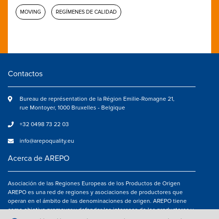
MOVING
REGÍMENES DE CALIDAD
Contactos
Bureau de représentation de la Région Emilie-Romagne 21,
rue Montoyer, 1000 Bruxelles - Belgique
+32 0498 73 22 03
info@arepoquality.eu
Acerca de AREPO
Asociación de las Regiones Europeas de los Productos de Origen
AREPO es una red de regiones y asociaciones de productores que
operan en el ámbito de las denominaciones de origen. AREPO tiene
como objetivo promover y defender los intereses de los productores y
de los consumidores de las Regiones europeas que se dedican a la