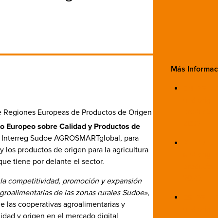
Más Informac
EN_PR_AR
and origin
products
e Regiones Europeas de Productos de Origen
2023
to Europeo sobre Calidad y Productos de
to Interreg Sudoe AGROSMARTglobal, para
PT_PR_ARE
y los productos de origen para la agricultura
and origin
que tiene por delante el sector.
products
2023
 la competitividad, promoción y expansión
agroalimentarias de las zonas rurales Sudoe»
,
ES_PR_ARE
e las cooperativas agroalimentarias y
and origin
dad y origen en el mercado digital