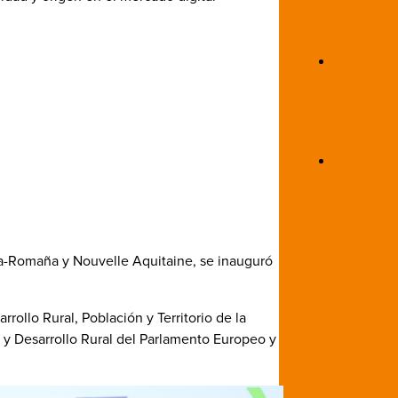
products
2023
FR_PR_ARE
and origin
products
2023
IT_PR_ARE
and origin
products
2023
ia-Romaña y Nouvelle Aquitaine, se inauguró
rrollo Rural, Población y Territorio de la
 y Desarrollo Rural del Parlamento Europeo y