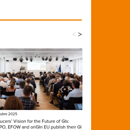
<
>
tubre 2025
ucers’ Vision for the Future of GIs:
O, EFOW and oriGIn EU publish their GI