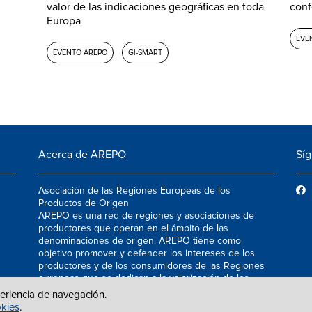
valor de las indicaciones geográficas en toda
conf
Europa
EVE
EVENTO AREPO
GI-SMART
Acerca de AREPO
Sí
Asociación de las Regiones Europeas de los
Productos de Origen
AREPO es una red de regiones y asociaciones de
productores que operan en el ámbito de las
denominaciones de origen. AREPO tiene como
objetivo promover y defender los intereses de los
productores y de los consumidores de las Regiones
europeas que se dedican a la valorización de los
productos agroalimentarios de calidad.
periencia de navegación.
okies
.