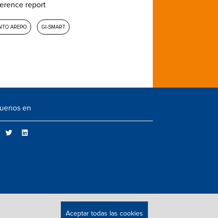
erence report
NTO AREPO
GI-SMART
guenos en
Aceptar todas las cookies