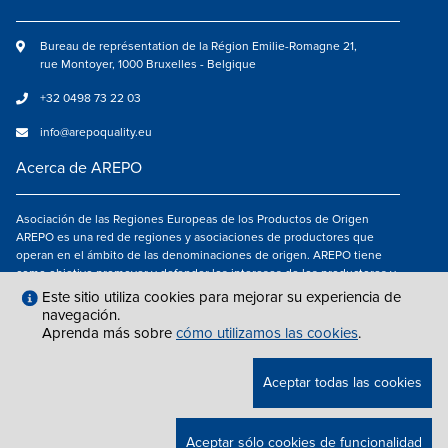
Bureau de représentation de la Région Emilie-Romagne 21,
rue Montoyer, 1000 Bruxelles - Belgique
+32 0498 73 22 03
info@arepoquality.eu
Acerca de AREPO
Asociación de las Regiones Europeas de los Productos de Origen
AREPO es una red de regiones y asociaciones de productores que
operan en el ámbito de las denominaciones de origen. AREPO tiene
como objetivo promover y defender los intereses de los productores y
de los consumidores de las Regiones europeas que se dedican a la
Este sitio utiliza cookies para mejorar su experiencia de
valorización de los productos agroalimentarios de calidad.
navegación.
Aprenda más sobre
cómo utilizamos las cookies
.
Síguenos en
Aceptar todas las cookies
NOTAS LEGALES
|
INFO@AREPOQUALITY.EU
| © COPYRIGHT 2021 — 2026
Aceptar sólo cookies de funcionalidad
AREPO | ALL RIGHTS RESERVED.