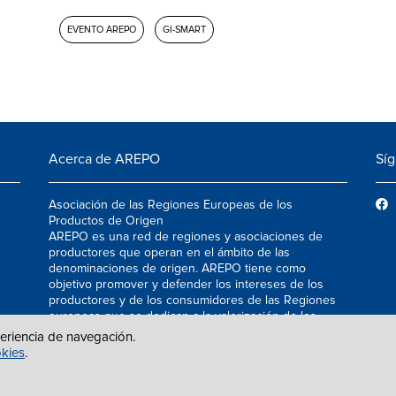
EVENTO AREPO
GI-SMART
Acerca de AREPO
Sí
Asociación de las Regiones Europeas de los
Productos de Origen
AREPO es una red de regiones y asociaciones de
productores que operan en el ámbito de las
denominaciones de origen. AREPO tiene como
objetivo promover y defender los intereses de los
productores y de los consumidores de las Regiones
europeas que se dedican a la valorización de los
productos agroalimentarios de calidad.
periencia de navegación.
okies
.