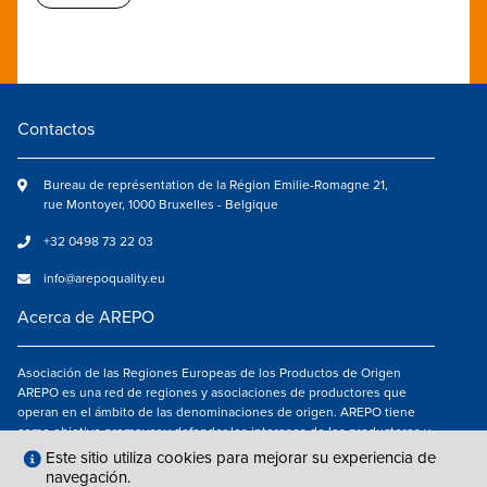
Contactos
Bureau de représentation de la Région Emilie-Romagne 21,
rue Montoyer, 1000 Bruxelles - Belgique
+32 0498 73 22 03
info@arepoquality.eu
Acerca de AREPO
Asociación de las Regiones Europeas de los Productos de Origen
AREPO es una red de regiones y asociaciones de productores que
operan en el ámbito de las denominaciones de origen. AREPO tiene
como objetivo promover y defender los intereses de los productores y
de los consumidores de las Regiones europeas que se dedican a la
Este sitio utiliza cookies para mejorar su experiencia de
valorización de los productos agroalimentarios de calidad.
navegación.