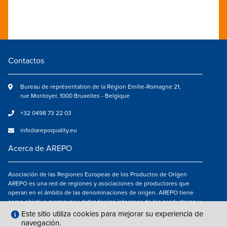
Contactos
Bureau de représentation de la Région Emilie-Romagne 21,
rue Montoyer, 1000 Bruxelles - Belgique
+32 0498 73 22 03
info@arepoquality.eu
Acerca de AREPO
Asociación de las Regiones Europeas de los Productos de Origen
AREPO es una red de regiones y asociaciones de productores que
operan en el ámbito de las denominaciones de origen. AREPO tiene
como objetivo promover y defender los intereses de los productores y
de los consumidores de las Regiones europeas que se dedican a la
Este sitio utiliza cookies para mejorar su experiencia de
valorización de los productos agroalimentarios de calidad.
navegación.