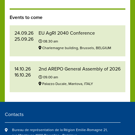
Events to come
24.09.26
EU AgRI 2040 Conference
25.09.26
08.30 am
Charlemagne building, Brussels, BELGIUM
14.10.26
2nd AREPO General Assembly of 2026
16.10.26
09.00 am
Palazzo Ducale, Mantova, ITALY
Contacts
Bureau de représentation de la Région Emilie-Romagne 21,