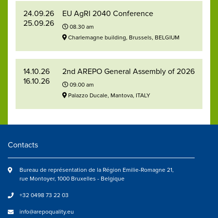
24.09.26
EU AgRI 2040 Conference
25.09.26
08.30 am
Charlemagne building, Brussels, BELGIUM
14.10.26
2nd AREPO General Assembly of 2026
16.10.26
09.00 am
Palazzo Ducale, Mantova, ITALY
Contacts
Bureau de représentation de la Région Emilie-Romagne 21,
rue Montoyer, 1000 Bruxelles - Belgique
+32 0498 73 22 03
info@arepoquality.eu