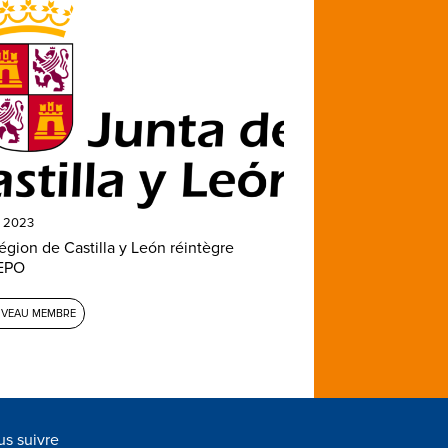
i 2023
égion de Castilla y León réintègre
REPO
VEAU MEMBRE
s suivre