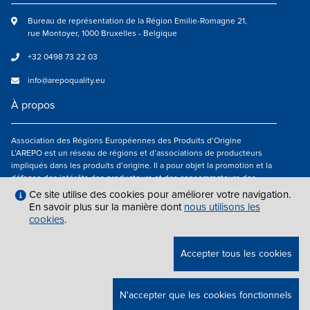
Bureau de représentation de la Région Emilie-Romagne 21,
rue Montoyer, 1000 Bruxelles - Belgique
+32 0498 73 22 03
info@arepoquality.eu
À propos
Association des Régions Européennes des Produits d’Origine
L’AREPO est un réseau de régions et d’associations de producteurs
impliqués dans les produits d’origine. Il a pour objet la promotion et la
défense des intérêts des producteurs et des consommateurs des
régions européennes engagés dans la valorisation des produits
Ce site utilise des cookies pour améliorer votre navigation.
agroalimentaires de qualité.
En savoir plus sur la manière dont
nous utilisons les
cookies
.
Nous suivre
Accepter tous les cookies
MENTIONS LÉGALES
|
INFO@AREPOQUALITY.EU
| © COPYRIGHT 2021 —
N'accepter que les cookies fonctionnels
2026 AREPO | TOUS DROITS RÉSERVÉS.