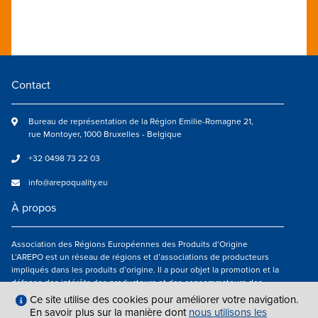
Contact
Bureau de représentation de la Région Emilie-Romagne 21,
rue Montoyer, 1000 Bruxelles - Belgique
+32 0498 73 22 03
info@arepoquality.eu
À propos
Association des Régions Européennes des Produits d’Origine
L’AREPO est un réseau de régions et d’associations de producteurs
impliqués dans les produits d’origine. Il a pour objet la promotion et la
défense des intérêts des producteurs et des consommateurs des
régions européennes engagés dans la valorisation des produits
Ce site utilise des cookies pour améliorer votre navigation.
agroalimentaires de qualité.
En savoir plus sur la manière dont
nous utilisons les