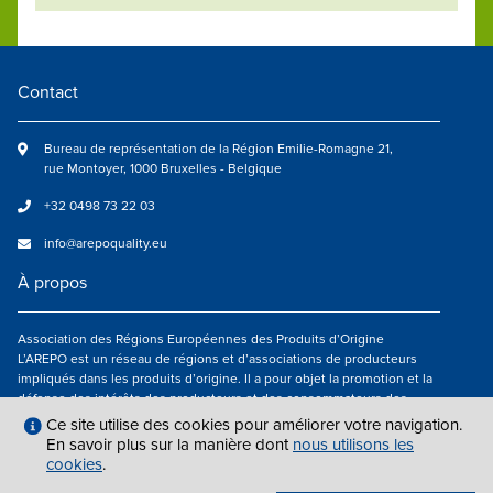
Contact
Bureau de représentation de la Région Emilie-Romagne 21,
rue Montoyer, 1000 Bruxelles - Belgique
+32 0498 73 22 03
info@arepoquality.eu
À propos
Association des Régions Européennes des Produits d’Origine
L’AREPO est un réseau de régions et d’associations de producteurs
impliqués dans les produits d’origine. Il a pour objet la promotion et la
défense des intérêts des producteurs et des consommateurs des
régions européennes engagés dans la valorisation des produits
Ce site utilise des cookies pour améliorer votre navigation.
agroalimentaires de qualité.
En savoir plus sur la manière dont
nous utilisons les
cookies
.
Nous suivre